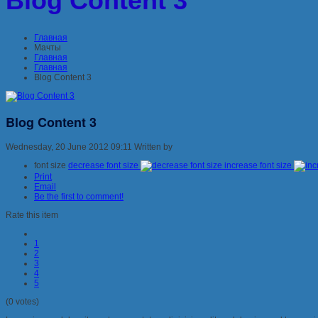
Blog Content 3
Главная
Мачты
Главная
Главная
Blog Content 3
Blog Content 3
Wednesday, 20 June 2012 09:11
Written by
font size
decrease font size
increase font size
Print
Email
Be the first to comment!
Rate this item
1
2
3
4
5
(0 votes)