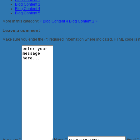
Blog Content 1
Blog Content 2
Blog Content 4
Blog Content 5
More in this category:
« Blog Content 4
Blog Content 2 »
Leave a comment
Make sure you enter the (*) required information where indicated. HTML code is n
Message *
Name *
Email *