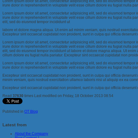
Lorem ipsum dolor sit amet, consectetur adipisicing elit, sed do eiusmod tempor 
irure dolor in reprehenderit in voluptate velit esse cillum dolore eu fugiat nulla pa
Lorem ipsum dolor sit amet, consectetur adipisicing elit, sed do eiusmod tempor 
irure dolor in reprehenderit in voluptate velit esse cillum dolore eu fugiat nulla p
elit, sed do eiusmod tempor incididunt ut
labore et dolore magna aliqua. Ut enim ad minim veniam, quis nostrud exercitation 
Excepteur sint occaecat cupidatat non proident, sunt in culpa qui officia deserunt 
Lorem ipsum dolor sit amet, consectetur adipisicing elit, sed do eiusmod tempor 
irure dolor in reprehenderit in voluptate velit esse cillum dolore eu fugiat nulla p
elit, sed do eiusmod tempor incididunt ut labore et dolore magna aliqua. Ut enim 
cillum dolore eu fugiat nulla pariatur. Excepteur sint occaecat cupidatat non proide
Lorem ipsum dolor sit amet, consectetur adipisicing elit, sed do eiusmod tempor 
irure dolor in reprehenderit in voluptate velit esse cillum dolore eu fugiat nulla par
Excepteur sint occaecat cupidatat non proident, sunt in culpa qui officia deserunt
minim veniam, quis nostrud exercitation ullamco laboris nisi ut aliquip ex ea commo
Excepteur sint occaecat cupidatat non proident, sunt in culpa qui officia deserunt 
Read
37630
times
Last modified on Friday, 18 October 2013 08:54
Published in
OT Blog
Latest from
About the Company