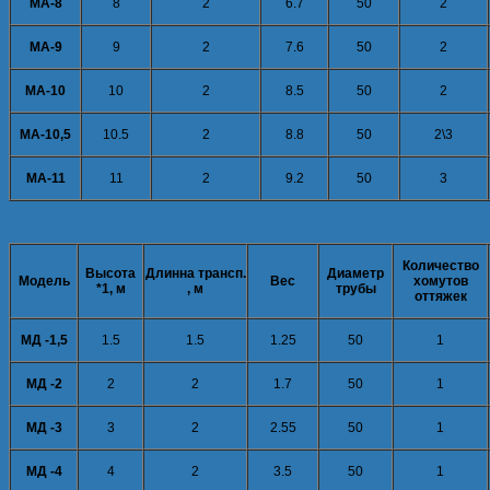
МА-8
8
2
6.7
50
2
МА-9
9
2
7.6
50
2
МА-10
10
2
8.5
50
2
МА-10,5
10.5
2
8.8
50
2\3
МА-11
11
2
9.2
50
3
Количество
Высота
Длинна трансп.
Диаметр
Модель
Вес
хомутов
*1, м
, м
трубы
оттяжек
МД -1,5
1.5
1.5
1.25
50
1
МД -2
2
2
1.7
50
1
МД -3
3
2
2.55
50
1
МД -4
4
2
3.5
50
1