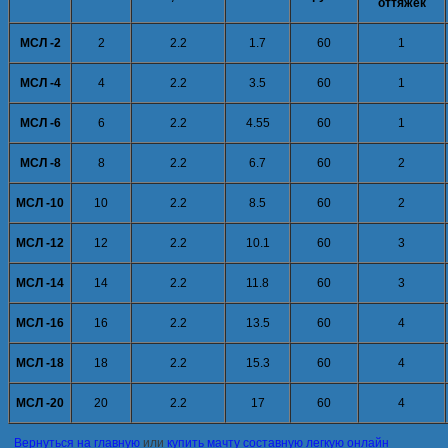
оттяжек
МСЛ -2
2
2.2
1.7
60
1
МСЛ -4
4
2.2
3.5
60
1
МСЛ -6
6
2.2
4.55
60
1
МСЛ -8
8
2.2
6.7
60
2
МСЛ -10
10
2.2
8.5
60
2
МСЛ -12
12
2.2
10.1
60
3
МСЛ -14
14
2.2
11.8
60
3
МСЛ -16
16
2.2
13.5
60
4
МСЛ -18
18
2.2
15.3
60
4
МСЛ -20
20
2.2
17
60
4
Вернуться на главную
или
купить мачту составную легкую онлайн