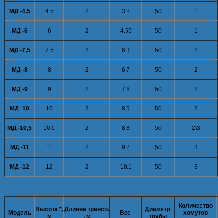
МД -4,5
4.5
2
3.8
50
1
МД -6
6
2
4.55
50
1
МД -7,5
7.5
2
6.3
50
2
МД -8
8
2
6.7
50
2
МД -9
9
2
7.6
50
2
МД -10
10
2
8.5
50
2
МД -10,5
10.5
2
8.8
50
2\3
МД -11
11
2
9.2
50
3
МД -12
12
2
10.1
50
3
Количество
Высота *,
Длинна трансп.
Диаметр
Модель
Вес
хомутов
м
, м
трубы