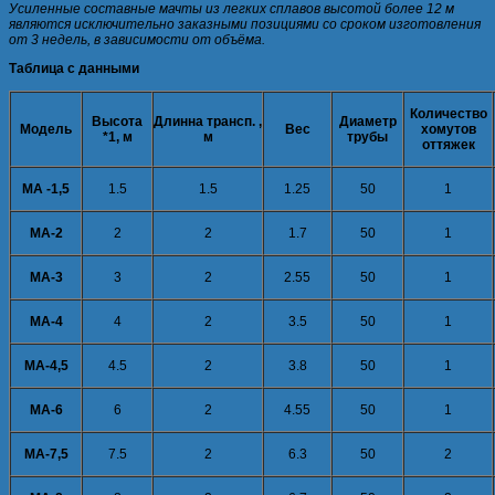
Усиленные составные мачты из легких сплавов высотой более 12 м
являются исключительно заказными позициями со сроком изготовления
от 3 недель, в зависимости от объёма.
Таблица с данными
Количество
Высота
Длинна трансп. ,
Диаметр
Модель
Вес
хомутов
*1, м
м
трубы
оттяжек
МА -1,5
1.5
1.5
1.25
50
1
МА-2
2
2
1.7
50
1
МА-3
3
2
2.55
50
1
МА-4
4
2
3.5
50
1
МА-4,5
4.5
2
3.8
50
1
МА-6
6
2
4.55
50
1
МА-7,5
7.5
2
6.3
50
2