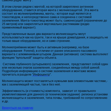
самонесущую мачту .
В этом случае рядом с мачтой, на которой закреплено антенное
оборудование, ставится вторая мачта с молниезащитой. Эта мачта
состоит из молниеприёмника, мачты,- которая ещё является и
токоотводом, и непосредственно сама и соединена с системой
заземления. Мачта-токоотвод может быть: самонесущей (ограничение до
25 метров) или закрепляться вертикально растяжками (редко
применяемый вариант).
Представленные выше два варианта молниезащиты могут
использоваться как на грунте, так и на крыше дома/здания, и защищать не
только ваше оборудование, но и само строение.
Молниеприёмник может быть и активным (например, на базе
оборудования Forend), в отличии от ранее описанного пассивного
варианта с алюминиевым штырем. Данная (активная) система выполняет
функцию "купольной" защиты объекта.
Система глубинного (штырьевого) заземления, представляет собой один
или несколько очагов заземления, соединённых между собой шиной.
Подробную информацию о системе заземления и монтаже можно
прочитать в разделе
"Инфоцентр
".
Молниезащита может поставляться нужными вам элементными частями,-
как с заземляющей частью, так и без неё.
Эффективность (и стоимость) комплекта, зависит от правильного
укомплектования для данного (в техническом задании) региона установки
молниезащиты и заземления, типа почвы, требований по сопротивлению
и др.
Вернуться на главную