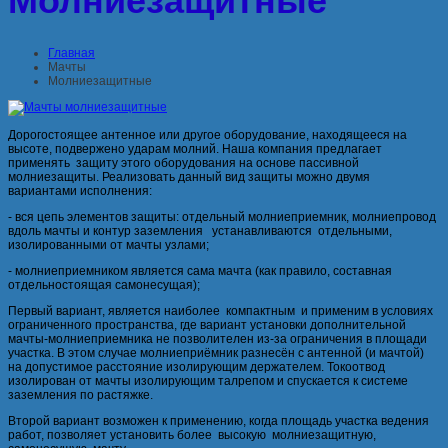
Молниезащитные
Главная
Мачты
Молниезащитные
Дорогостоящее антенное или другое оборудование, находящееся на
высоте, подвержено ударам молний. Наша компания предлагает
применять защиту этого оборудования на основе пассивной
молниезащиты. Реализовать данный вид защиты можно двумя
вариантами исполнения:
- вся цепь элементов защиты: отдельный молниеприемник, молниепровод
вдоль мачты и контур заземления устанавливаются отдельными,
изолированными от мачты узлами;
- молниеприемником является сама мачта (как правило, составная
отдельностоящая самонесущая);
Первый вариант, является наиболее компактным и применим в условиях
ограниченного пространства, где вариант установки дополнительной
мачты-молниеприемника не позволителен из-за ограничения в площади
участка. В этом случае молниеприёмник разнесён с антенной (и мачтой)
на допустимое расстояние изолирующим держателем. Токоотвод
изолирован от мачты изолирующим талрепом и спускается к системе
заземления по растяжке.
Второй вариант возможен к применению, когда площадь участка ведения
работ, позволяет установить более высокую молниезащитную,